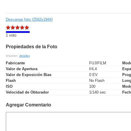
Descargar foto (2592x1944)
1 voto
Propiedades de la Foto
resumen
detalles
Fabricante
FUJIFILM
Mod
Valor de Apertura
f/4,4
Espa
Valor de Exposición Bias
0 EV
Prog
Flash
No Flash
Long
ISO
100
Modo
Velocidad de Obturador
1/140 sec
Fech
Agregar Comentario